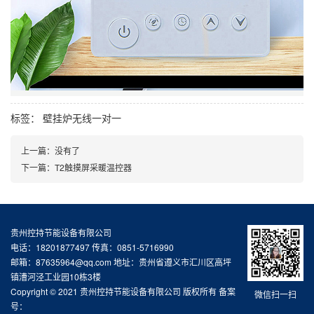
标签：
壁挂炉无线一对一
上一篇：
没有了
下一篇：
T2触摸屏采暖温控器
贵州控持节能设备有限公司
电话：18201877497 传真：0851-5716990
邮箱：87635964@qq.com 地址：贵州省遵义市汇川区高坪
镇漕河泾工业园10栋3楼
Copyright © 2021 贵州控持节能设备有限公司 版权所有 备案
微信扫一扫
号：