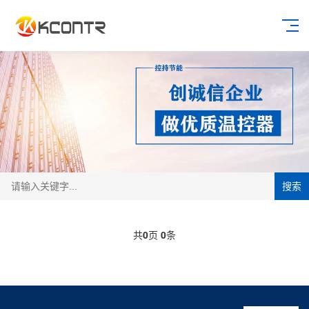
搜索
共
0
页
0
条