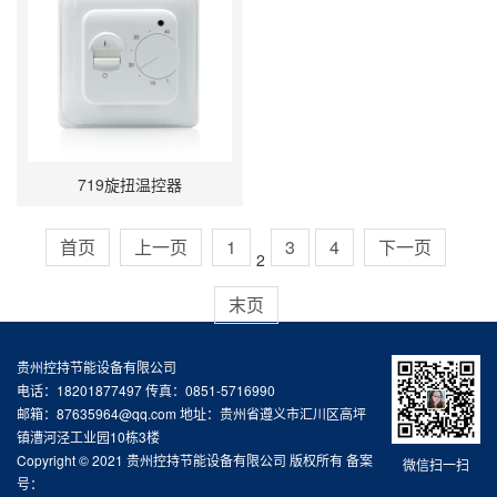
719旋扭温控器
首页
上一页
1
3
4
下一页
2
末页
贵州控持节能设备有限公司
电话：18201877497 传真：0851-5716990
邮箱：87635964@qq.com 地址：贵州省遵义市汇川区高坪
镇漕河泾工业园10栋3楼
Copyright © 2021 贵州控持节能设备有限公司 版权所有 备案
微信扫一扫
号：